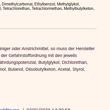
, Dimethylcarbonat, Ethylbenzol, Methylglykol,
l, Tetrachlorethan, Tetrachlormethan, Methylbutylketon,
niger oder Anstrichmittel, so muss der Hersteller
 der Gefahrstoffordnung mit den jeweils
ährdungspotenzial, Butylglykol, Dichlorethan,
ol, Butanol, Diisobutylketon, Acetal, Styrol,
erklärung
|
02/21/2026 14:39:58