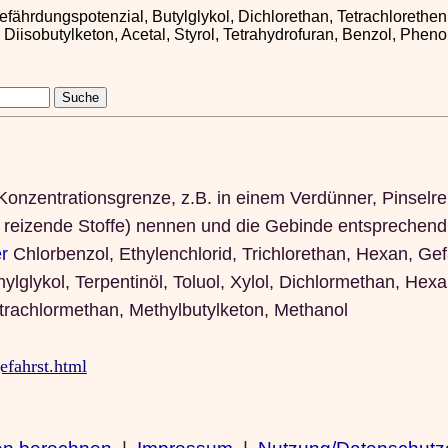
efährdungspotenzial, Butylglykol, Dichlorethan, Tetrachlorethen
 Diisobutylketon, Acetal, Styrol, Tetrahydrofuran, Benzol, Pheno
Konzentrationsgrenze, z.B. in einem Verdünner, Pinselrei
er reizende Stoffe) nennen und die Gebinde entsprechend
r
Chlorbenzol, Ethylenchlorid, Trichlorethan, Hexan, Gef
lglykol, Terpentinöl, Toluol, Xylol, Dichlormethan, Hexan
etrachlormethan, Methylbutylketon, Methanol
efahrst.html
en berechnen
|
Impressum
|
Nutzung/Datenschutz