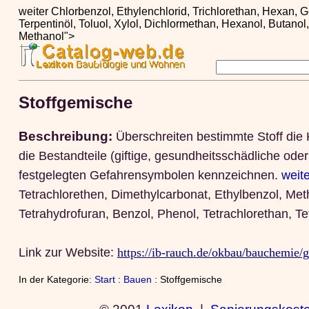
weiter Chlorbenzol, Ethylenchlorid, Trichlorethan, Hexan, G
Terpentinöl, Toluol, Xylol, Dichlormethan, Hexanol, Butanol,
Methanol">
Stoffgemische
Beschreibung:
Überschreiten bestimmte Stoff die 
die Bestandteile (giftige, gesundheitsschädliche od
festgelegten Gefahrensymbolen kennzeichnen.
weite
Tetrachlorethen, Dimethylcarbonat, Ethylbenzol, Methy
Tetrahydrofuran, Benzol, Phenol, Tetrachlorethan, T
Link zur Website:
https://ib-rauch.de/okbau/bauchemie/g
In der Kategorie:
Start
:
Bauen
: Stoffgemische
© 2001
Lexikon
|
Sanierungskost