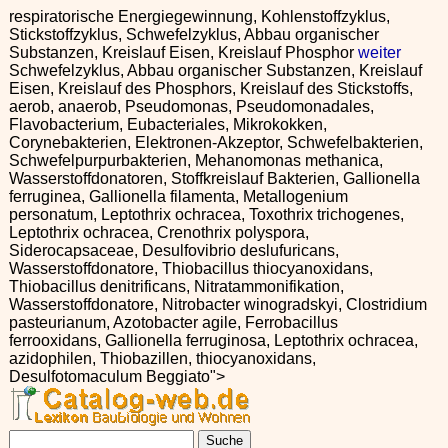
respiratorische Energiegewinnung, Kohlenstoffzyklus,
Stickstoffzyklus, Schwefelzyklus, Abbau organischer
Substanzen, Kreislauf Eisen, Kreislauf Phosphor
weiter
Schwefelzyklus, Abbau organischer Substanzen, Kreislauf
Eisen, Kreislauf des Phosphors, Kreislauf des Stickstoffs,
aerob, anaerob, Pseudomonas, Pseudomonadales,
Flavobacterium, Eubacteriales, Mikrokokken,
Corynebakterien, Elektronen-Akzeptor, Schwefelbakterien,
Schwefelpurpurbakterien, Mehanomonas methanica,
Wasserstoffdonatoren, Stoffkreislauf Bakterien, Gallionella
ferruginea, Gallionella filamenta, Metallogenium
personatum, Leptothrix ochracea, Toxothrix trichogenes,
Leptothrix ochracea, Crenothrix polyspora,
Siderocapsaceae, Desulfovibrio deslufuricans,
Wasserstoffdonatore, Thiobacillus thiocyanoxidans,
Thiobacillus denitrificans, Nitratammonifikation,
Wasserstoffdonatore, Nitrobacter winogradskyi, Clostridium
pasteurianum, Azotobacter agile, Ferrobacillus
ferrooxidans, Gallionella ferruginosa, Leptothrix ochracea,
azidophilen, Thiobazillen, thiocyanoxidans,
Desulfotomaculum Beggiato">