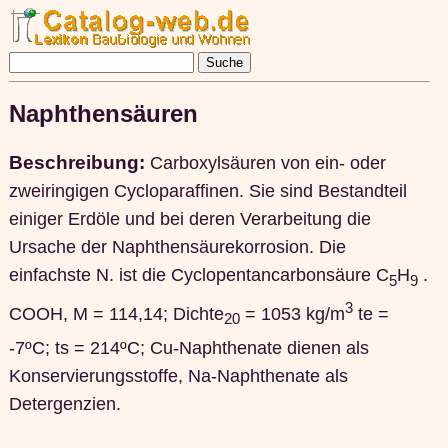
Naphthensäuren
Beschreibung:
Carboxylsäuren von ein- oder
zweiringigen Cycloparaffinen. Sie sind Bestandteil
einiger Erdöle und bei deren Verarbeitung die
Ursache der Naphthensäurekorrosion. Die
einfachste N. ist die Cyclopentancarbonsäure C
H
.
5
9
3
COOH, M = 114,14; Dichte
= 1053 kg/m
te =
20
-7ºC; ts = 214ºC; Cu-Naphthenate dienen als
Konservierungsstoffe, Na-Naphthenate als
Detergenzien.