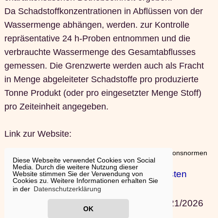
Da Schadstoffkonzentrationen in Abflüssen von der
Wassermenge abhängen, werden. zur Kontrolle
repräsentative 24 h-Proben entnommen und die
verbrauchte Wassermenge des Gesamtabflusses
gemessen. Die Grenzwerte werden auch als Fracht
in Menge abgeleiteter Schadstoffe pro produzierte
Tonne Produkt (oder pro eingesetzter Menge Stoff)
pro Zeiteinheit angegeben.
Link zur Website:
In der Kategorie:
Start
:
Bauen
: Grenzwerte für Emissionsnormen
Diese Webseite verwendet Cookies von Social
Media. Durch die weitere Nutzung dieser
© 2001
Lexikon
|
Sanierungskosten
Website stimmen Sie der Verwendung von
Cookies zu. Weitere Informationen erhalten Sie
berechnen
|
Impressum
|
in der
Datenschutzerklärung
Nutzung/Datenschutzerklärung
|
02/21/2026
OK
14:39:57