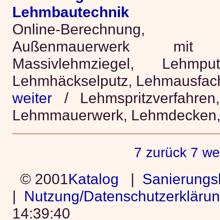
Lehmbautechnik
Online-Berechnung, L
Außenmauerwerk mit Lei
Massivlehmziegel, Lehmput
Lehmhäckselputz, Lehmausfac
weiter
/ Lehmspritzverfahren,
Lehmmauerwerk, Lehmdecken, 
7 zurück
7 we
© 2001
Katalog
|
Sanierungs
|
Nutzung/Datenschutzerkläru
14:39:40