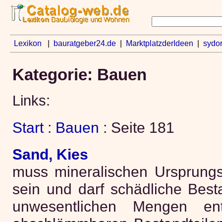
Lexikon
|
bauratgeber24.de
|
MarktplatzderIdeen
|
sydo
Kategorie: Bauen
Links:
Start
:
Bauen
: Seite 181
Sand, Kies
muss mineralischen Ursprungs
sein und darf schädliche Best
unwesentlichen Mengen ent