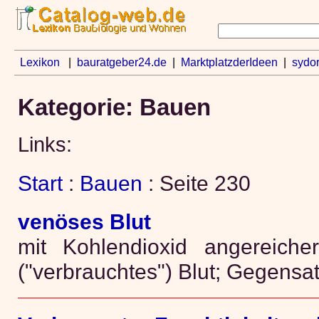
Lexikon
|
bauratgeber24.de
|
MarktplatzderIdeen
|
sydo
Kategorie: Bauen
Links:
Start
:
Bauen
: Seite 230
venöses Blut
mit Kohlendioxid angereicher
("verbrauchtes") Blut; Gegensatz