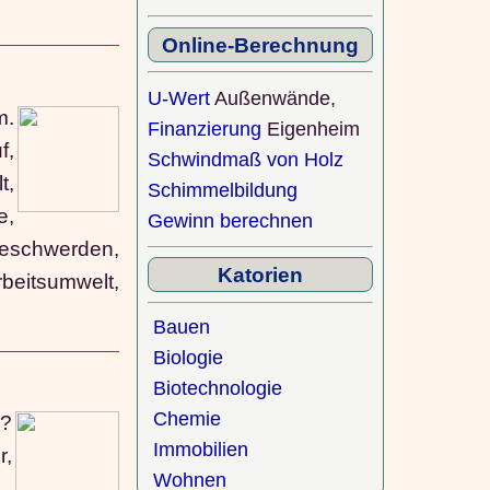
Online-Berechnung
U-Wert
Außenwände,
m.
Finanzierung
Eigenheim
f,
Schwindmaß von Holz
t,
Schimmelbildung
e,
Gewinn berechnen
beschwerden,
Katorien
eitsumwelt,
Bauen
Biologie
Biotechnologie
Chemie
h?
Immobilien
r,
Wohnen