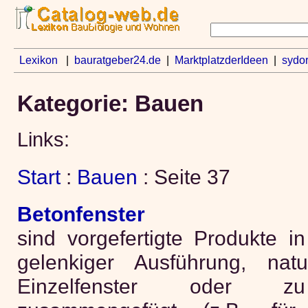
Lexikon
|
bauratgeber24.de
|
MarktplatzderIdeen
|
sydo
Kategorie: Bauen
Links:
Start
:
Bauen
: Seite 37
Betonfenster
sind vorgefertigte Produkte i
gelenkiger Ausführung, nat
Einzelfenster oder zu