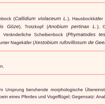
Callidium violaceum L.
nbock (
), Hausbockkäfer 
ris Göze
Anobium pertinax L.
), Trotzkopf (
), 
Phymatodes tes
, Veränderliche Scheibenbock (
Xestobium rufovillosum de Gee
Bunter Nagekäfer (
n.
hem Ursprung beruhende morphologische Überein
bein eines Pferdes und Vogelflügel; Gegensatz: Anal