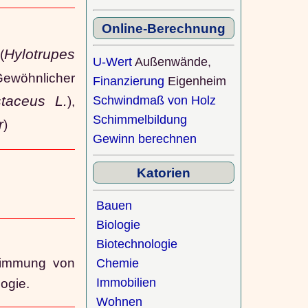
Online-Berechnung
Hylotrupes
(
U-Wert
Außenwände,
Gewöhnlicher
Finanzierung
Eigenheim
taceus L.
),
Schwindmaß von Holz
Schimmelbildung
r
)
Gewinn berechnen
Katorien
Bauen
Biologie
Biotechnologie
stimmung von
Chemie
ogie.
Immobilien
Wohnen