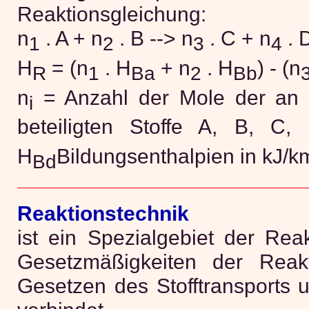
Reaktionsgleichung:
n
. A + n
. B --> n
. C + n
. 
1
2
3
4
H
= (n
. H
+ n
. H
) - (n
R
1
Ba
2
Bb
n
= Anzahl der Mole der an 
i
beteiligten Stoffe A, B, C
H
Bildungsenthalpien in kJ/k
Bd
Reaktionstechnik
ist ein Spezialgebiet der Reak
Gesetzmäßigkeiten der Reakt
Gesetzen des Stofftransports 