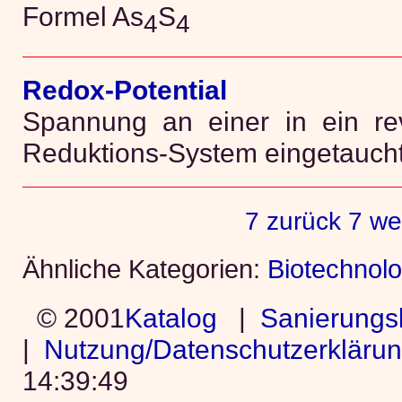
Formel As
S
4
4
Redox-Potential
Spannung an einer in ein rev
Reduktions-System eingetaucht
7 zurück
7 we
Ähnliche Kategorien:
Biotechnolo
© 2001
Katalog
|
Sanierungs
|
Nutzung/Datenschutzerkläru
14:39:49