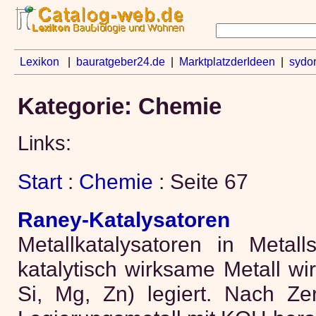
Lexikon
|
bauratgeber24.de
|
MarktplatzderIdeen
|
sydo
Kategorie: Chemie
Links:
Start
:
Chemie
: Seite 67
Raney-Katalysatoren
Metallkatalysatoren in Meta
katalytisch wirksame Metall wir
Si, Mg, Zn) legiert. Nach Ze