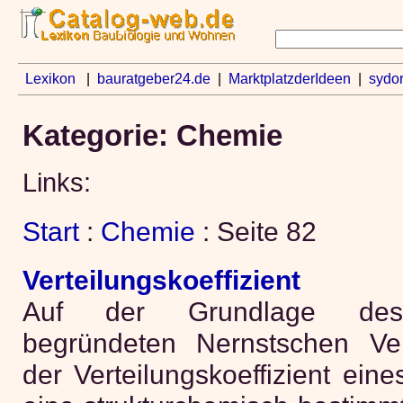
Lexikon
|
bauratgeber24.de
|
MarktplatzderIdeen
|
sydo
Kategorie: Chemie
Links:
Start
:
Chemie
: Seite 82
Verteilungskoeffizient
Auf der Grundlage des 
begründeten Nernstschen Vert
der Verteilungskoeffizient ein