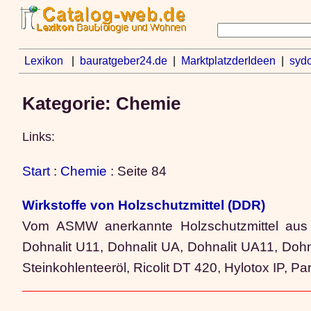
Lexikon
|
bauratgeber24.de
|
MarktplatzderIdeen
|
sydo
Kategorie: Chemie
Links:
Start
:
Chemie
: Seite 84
Wirkstoffe von Holzschutzmittel (DDR)
Vom ASMW anerkannte Holzschutzmittel aus 
Dohnalit U11, Dohnalit UA, Dohnalit UA11, Dohna
Steinkohlenteeröl, Ricolit DT 420, Hylotox IP, P