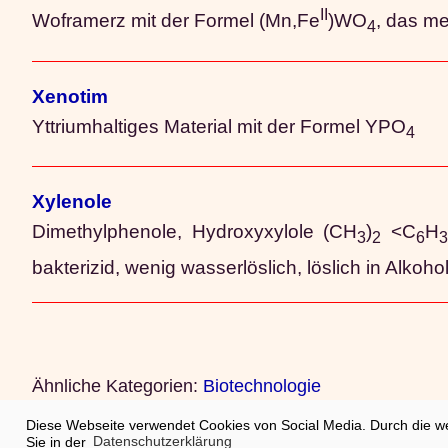
II
Woframerz mit der Formel (Mn,Fe
)WO
, das m
4
Xenotim
Yttriumhaltiges Material mit der Formel YPO
4
Xylenole
Dimethylphenole, Hydroxyxylole (CH
)
<C
H
3
2
6
3
bakterizid, wenig wasserlöslich, löslich in Alkoh
Ähnliche Kategorien:
Biotechnologie
Diese Webseite verwendet Cookies von Social Media. Durch die w
© 2001
Katalog
|
Sanierungskosten
|
Impres
Sie in der
Datenschutzerklärung