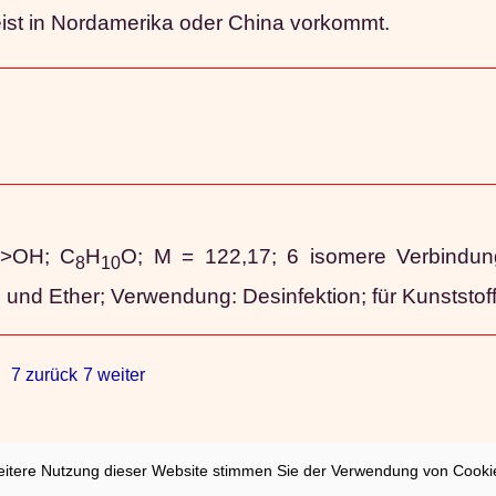
eist in Nordamerika oder China vorkommt.
>OH; C
H
O; M = 122,17; 6 isomere Verbindung
8
10
ol und Ether; Verwendung: Desinfektion; für Kunststof
7 zurück
7 weiter
eitere Nutzung dieser Website stimmen Sie der Verwendung von Cookie
sum
|
Nutzung/Datenschutzerklärung
|
02/21/202