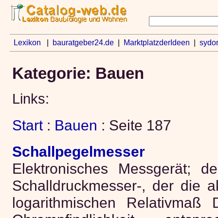
Lexikon
|
bauratgeber24.de
|
MarktplatzderIdeen
|
sydo
Kategorie: Bauen
Links:
Start
:
Bauen
: Seite 187
Schallpegelmesser
Elektronisches Messgerät; d
Schalldruckmesser-, der die a
logarithmischen Relativmaß 