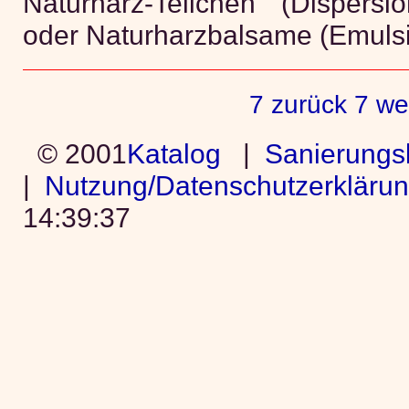
Naturharz-Teilchen (Dispers
oder Naturharzbalsame (Emuls
7 zurück
7 we
© 2001
Katalog
|
Sanierungs
|
Nutzung/Datenschutzerkläru
14:39:37