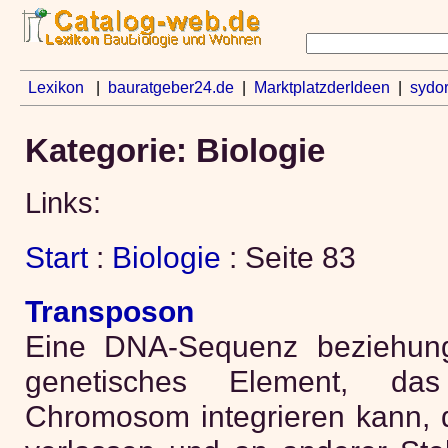
Lexikon
|
bauratgeber24.de
|
MarktplatzderIdeen
|
sydo
Kategorie: Biologie
Links:
Start
:
Biologie
: Seite 83
Transposon
Eine DNA-Sequenz beziehung
genetisches Element, da
Chromosom integrieren kann, d